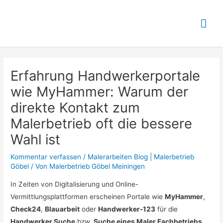
Zum
Inhalt
Hau
springen
Erfahrung Handwerkerportale
wie MyHammer: Warum der
direkte Kontakt zum
Malerbetrieb oft die bessere
Wahl ist
Kommentar verfassen
/
Malerarbeiten Blog | Malerbetrieb
Göbel
/ Von
Malerbetrieb Göbel Meiningen
In Zeiten von Digitalisierung und Online-
Vermittlungsplattformen erscheinen Portale wie
MyHammer
,
Check24
,
Blauarbeit
oder
Handwerker-123
für die
Handwerker Suche
bzw.
Suche eines Maler Fachbetriebs